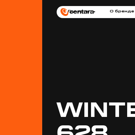
Где купить
О бренде
WINT
628