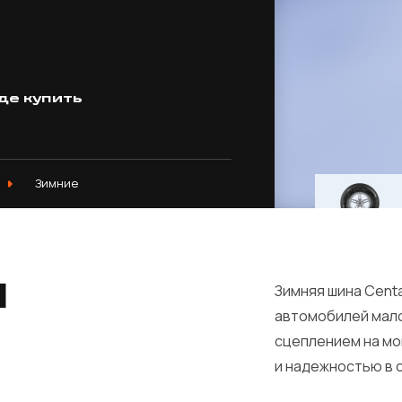
де купить
Зимние
Зимняя шина Cent
И
автомобилей мал
сцеплением на мо
и надежностью в 