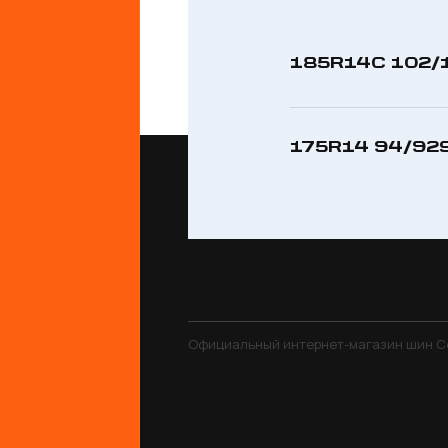
185R14C 102/
175R14 94/92
Официальный интернет-магазин шин C