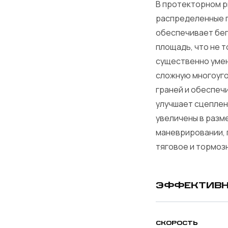
В протекторном р
распределенные п
обеспечивает бег
площадь, что не т
существенно умен
сложную многоуго
граней и обеспеч
улучшает сцеплени
увеличены в разм
маневрировании, 
тяговое и тормоз
ЭФФЕКТИВН
СКОРОСТЬ