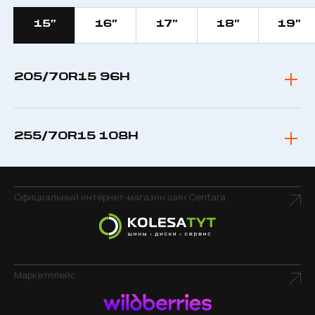
15”
16”
17”
18”
19”
205/70R15 96H
255/70R15 108H
Официальный интернет-магазин шин Centara
Маркетплейс