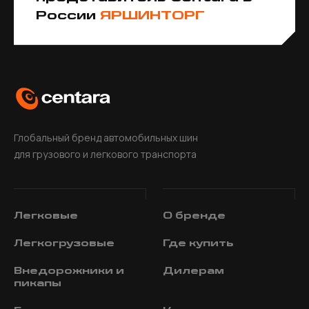
России
ЯРШИНТОРГ
Глобальный бренд автомобильных шин
для грузового и легкового транспорта
Легковые
О
бренде
Легкогрузовые
Где
купить
Внедорожники и
Дилерам
пикапы