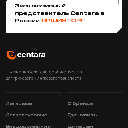
Эксклюзивный
представитель Centara в
России
ЯРШИНТОРГ
Глобальный бренд автомобильных шин
для грузового и легкового транспорта
Легковые
О
бренде
Легкогрузовые
Где
купить
Внедорожники и
Дилерам