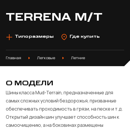
TERRENA M/T
Типоразмеры
Где купить
Главная
Легковые
Летние
О МОДЕЛИ
Шины класса Mud-Terrain, предназначенные для
самых сложных условий бездорожья, призванные
обеспечивать проходимость в грязи, на песке и т.д.
Открытый дизайн шин улучшает способность шин к
самоочищению, а на боковинах размещены